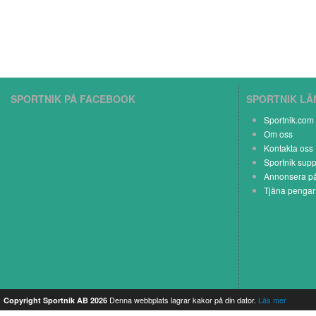
SPORTNIK PÅ FACEBOOK
SPORTNIK L
Sportnik.com
Om oss
Kontakta oss
Sportnik supp
Annonsera på
Tjäna pengar
Denna webbplats lagrar kakor på din dator.
Läs mer
Copyright Sportnik AB 2026