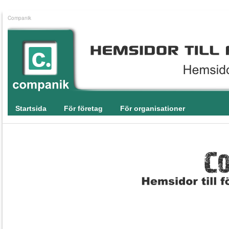
Companik
Startsida
För företag
För organisationer